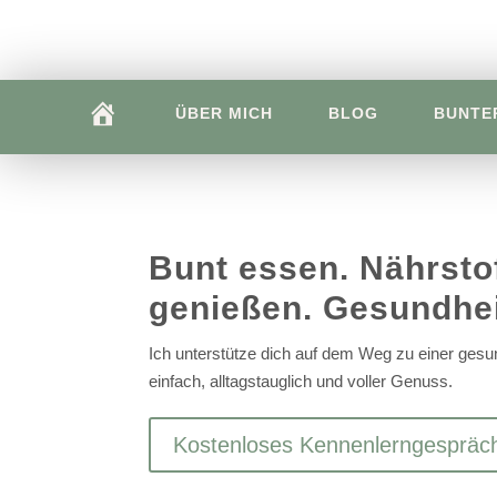
H
ÜBER MICH
BLOG
BUNTE
O
M
E
Bunt essen. Nährsto
genießen. Gesundhei
Ich unterstütze dich auf dem Weg zu einer ges
einfach, alltagstauglich und voller Genuss.
Kostenloses Kennenlerngespräc