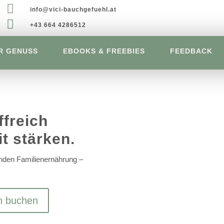

info@vici-bauchgefuehl.at

+43 664 4286512
R GENUSS
EBOOKS & FREEBIES
FEEDBACK
ffreich
t stärken.
unden Familienernährung –
h buchen